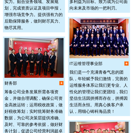
实力。贴合业务领域、发展规
多利益为目标。致力成为公司面
划，完成资质认证及项目申报，
向未来及市场的一把利刃。
增强市场竞争力。提供强有力的
后勤保障服务，做到财尽其力、
物尽其用。
IT运维管理事业部
+
我们是一个充满青春气息的团
队，年轻赋予我们激情，完善的
财务部
+
运维服务体系让我们更专业、人
筹备公司业务发展所需各项资
性化的管理让我们更团结，我们
金，并做合理调配，确保公司资
坚信生活因拼搏而存在，拼搏因
金高效运转；运用税收政策，做
生活而永恒。用真心换客户承
好税收筹划；实时统筹财务准确
认，用细心铸科海品质！
数据，为公司决策层提供准确、
及时、可靠的参考依据，做好财
务计划，促进公司经营利润超卓