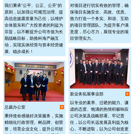
我们秉承“公平、公正、公开”的
对项目进行切实有效的管理，确
原则，以加强公司规范治理、提
保项目实施安全、高效、优质。
高信息披露质量为己任，以维护
致力打造一个务实、和谐、互助
全体股东和广大投资者的利益为
的项目管理团队。为提升客户满
宗旨，以不断提升公司市值为长
意度，尽心尽力，展现专业的项
期战略目标，助推科海产融互
目管理实力。
动，实现实体经营与资本经营健
康、稳步成长！
新业务拓展事业部
+
以专业的素养、过硬的能力、谦
总裁办公室
+
虚的态度、饱满的热情积极响应
秉持使命感做好决策服务，实施
公司决策及战略部署。牢记责
精细化行政管理。树品牌、创荣
任，以公司长远发展及利益为核
誉，培育企业文化，提升公司软
心。不断进取，以为公司创造更