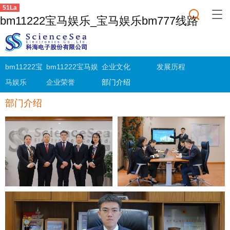
51La
bm11222宝马娱乐_宝马娱乐bm777线路
bm11222宝
bm11222宝马娱
企业文化
发展历程
马娱乐
乐
企业荣誉
部门介绍
部门介绍